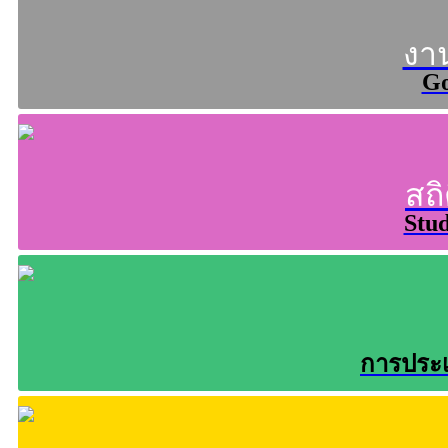
งา
Go
สถิ
Stud
การประเ