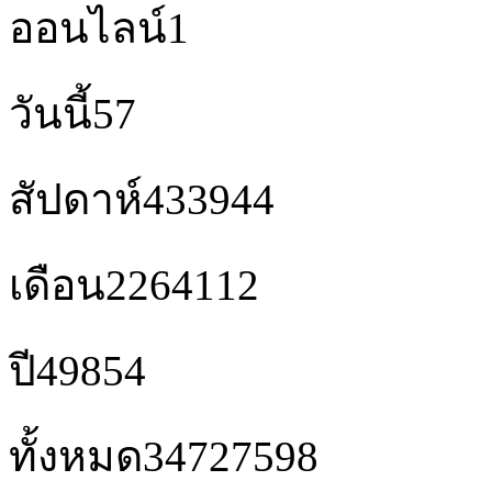
ออนไลน์
1
วันนี้
57
สัปดาห์
433944
เดือน
2264112
ปี
49854
ทั้งหมด
34727598