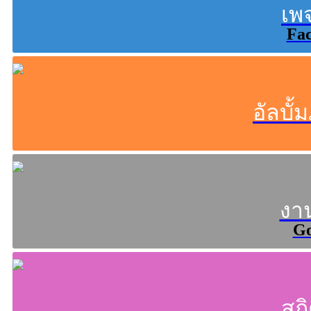
เพ
Fa
อัลบั
งา
Go
สถิ